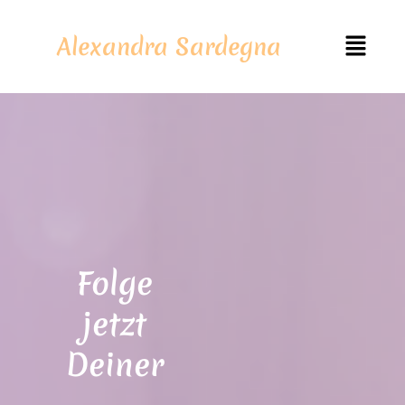
Zum
Menü
Inhalt
Alexandra Sardegna
springen
Folge
jetzt
Deiner