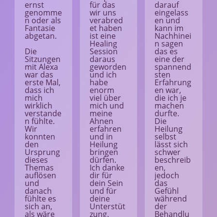
ernst
für das
darauf
genomme
wir uns
eingelass
n oder als
verabred
en und
Fantasie
et haben
kann im
abgetan.
ist eine
Nachhinei
Healing
n sagen
Die
Session
das es
Sitzungen
daraus
eine der
mit Alexa
geworden
spannend
war das
und ich
sten
erste Mal,
habe
Erfahrung
dass ich
enorm
en war,
mich
viel über
die ich je
wirklich
mich und
machen
verstande
meine
durfte.
n fühlte.
Ahnen
Die
Wir
erfahren
Heilung
konnten
und in
selbst
den
Heilung
lässt sich
Ursprung
bringen
schwer
dieses
dürfen.
beschreib
Themas
Ich danke
en,
auflösen
dir für
jedoch
und
dein Sein
das
danach
und für
Gefühl
fühlte es
deine
während
sich an,
Unterstüt
der
als wäre
zung.
Behandlu