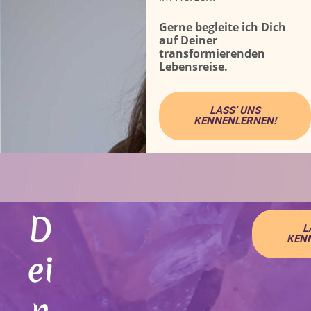
Gerne begleite ich Dich
auf Deiner
transformierenden
Lebensreise.
LASS’ UNS
KENNENLERNEN!
D
L
KEN
ei
n