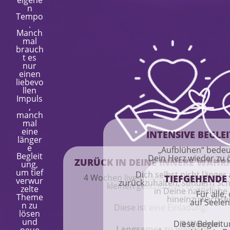
eigene
n
Tempo
.
Manch
mal
brauch
t es
nur
einen
liebevo
llen
Impuls
,
manch
mal
eine
INTENSIVE BEGLE
länger
e
„Aufblühen“ bedeu
Begleit
Dein Herz wieder zu 
ZURÜCK IN DEINE INNERE WAHR
ung,
um tief
Dich selbst nicht länger
4 Wochen live-online Begleitung in ei
TIEFGEHENDE
verwur
zurückzuhalten, sondern Schri
kleinen geschützten Gruppe
zelte
in Deine natürliche 
Für alle,
Theme
hineinzuwachse
auf Seelen
n zu
Diese ist eine Einladung:
lösen
und
Diese Begleitu
9 Wochen
Langsamer zu werden