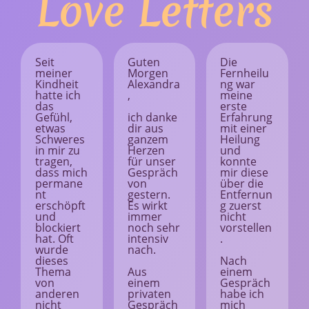
Love Letters
Seit
Guten
Die
meiner
Morgen
Fernheilu
Kindheit
Alexandra
ng war
hatte ich
,
meine
das
erste
Gefühl,
ich danke
Erfahrung
etwas
dir aus
mit einer
Schweres
ganzem
Heilung
in mir zu
Herzen
und
tragen,
für unser
konnte
dass mich
Gespräch
mir diese
permane
von
über die
nt
gestern.
Entfernun
erschöpft
Es wirkt
g zuerst
und
immer
nicht
blockiert
noch sehr
vorstellen
hat. Oft
intensiv
.
wurde
nach.
dieses
Nach
Thema
Aus
einem
von
einem
Gespräch
anderen
privaten
habe ich
nicht
Gespräch
mich