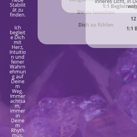
neue
inneres Licht, in 
Stabilit
wah
1:1 Begleitun
ät zu
Dir zu lauschen
finden.
12
Dich zu fühlen
Ich
1:1 
begleit
e Dich
mit
Herz,
Intuitio
n und
feiner
Wahrn
ehmun
g auf
Deine
m
Weg.
Immer
achtsa
m,
immer
in
Deine
m
Rhyth
mus.