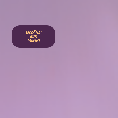
ERZÄHL‘
MIR
MEHR!