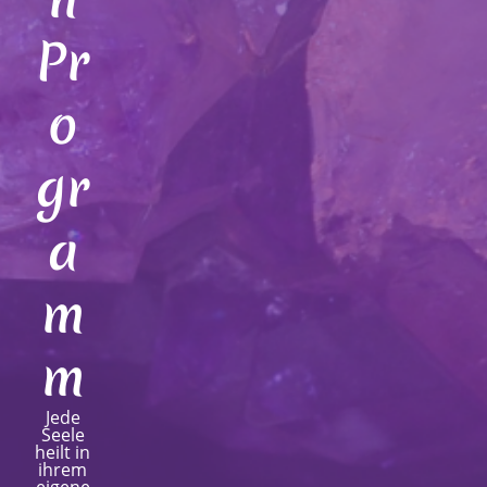
Pr
o
gr
a
m
m
Jede
Seele
heilt in
ihrem