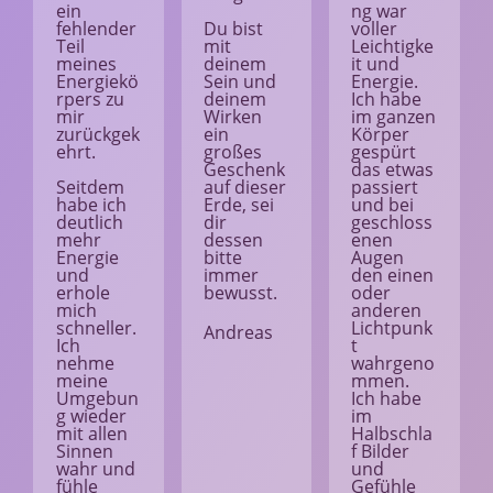
ein
ng war
fehlender
Du bist
voller
Teil
mit
Leichtigke
meines
deinem
it und
Energiekö
Sein und
Energie.
rpers zu
deinem
Ich habe
mir
Wirken
im ganzen
zurückgek
ein
Körper
ehrt.
großes
gespürt
Geschenk
das etwas
Seitdem
auf dieser
passiert
habe ich
Erde, sei
und bei
deutlich
dir
geschloss
mehr
dessen
enen
Energie
bitte
Augen
und
immer
den einen
erhole
bewusst.
oder
mich
anderen
schneller.
Lichtpunk
Andreas
Ich
t
nehme
wahrgeno
meine
mmen.
Umgebun
Ich habe
g wieder
im
mit allen
Halbschla
Sinnen
f Bilder
wahr und
und
fühle
Gefühle